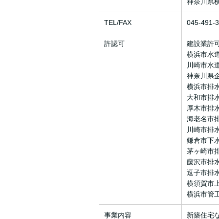
神奈川県
TEL/FAX
045-491-
許認可
建設業許可
横浜市水
川崎市水
神奈川県
横浜市排
大和市排
厚木市排
海老名市
川崎市排
鎌倉市下
茅ヶ崎市
藤沢市排
逗子市排
横須賀市
横浜市管
事業内容
新築住宅