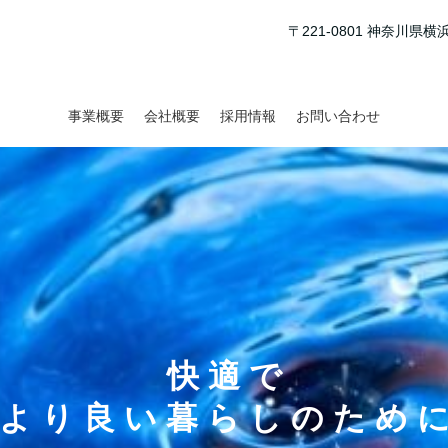
〒221-0801 神奈川
事業概要
会社概要
採用情報
お問い合わせ
快 適 で
よ り 良 い 暮 ら し の た め 