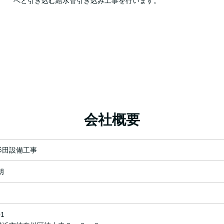
へと引き込む給水管引き込み工事を行います。
会社概要
杉田設備工事
朗
月
01